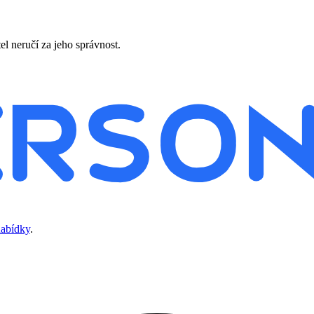
l neručí za jeho správnost.
nabídky
.