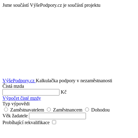
Jsme součástí
VýšePodpory.cz je součástí projektu
VýšePodpory
.cz
Kalkulačka podpory v nezaměstnanosti
Čistá mzda
Kč
Výpočet čisté mzdy
Typ výpovědi
Zaměstnavatelem
Zaměstnancem
Dohodou
Věk žadatele
Probíhající rekvalifikace