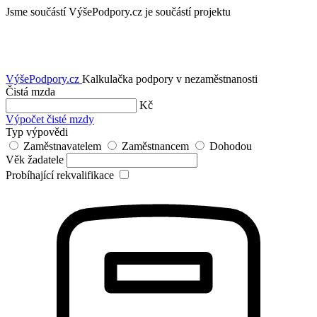
Jsme součástí
VýšePodpory.cz je součástí projektu
VýšePodpory
.cz
Kalkulačka podpory v nezaměstnanosti
Čistá mzda
Kč
Výpočet čisté mzdy
Typ výpovědi
Zaměstnavatelem
Zaměstnancem
Dohodou
Věk žadatele
Probíhající rekvalifikace