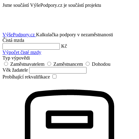
Jsme součástí
VýšePodpory.cz je součástí projektu
VýšePodpory
.cz
Kalkulačka podpory v nezaměstnanosti
Čistá mzda
Kč
Výpočet čisté mzdy
Typ výpovědi
Zaměstnavatelem
Zaměstnancem
Dohodou
Věk žadatele
Probíhající rekvalifikace