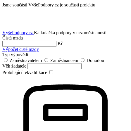
Jsme součástí
VýšePodpory.cz je součástí projektu
VýšePodpory
.cz
Kalkulačka podpory v nezaměstnanosti
Čistá mzda
Kč
Výpočet čisté mzdy
Typ výpovědi
Zaměstnavatelem
Zaměstnancem
Dohodou
Věk žadatele
Probíhající rekvalifikace