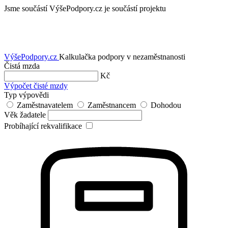
Jsme součástí
VýšePodpory.cz je součástí projektu
VýšePodpory
.cz
Kalkulačka podpory v nezaměstnanosti
Čistá mzda
Kč
Výpočet čisté mzdy
Typ výpovědi
Zaměstnavatelem
Zaměstnancem
Dohodou
Věk žadatele
Probíhající rekvalifikace