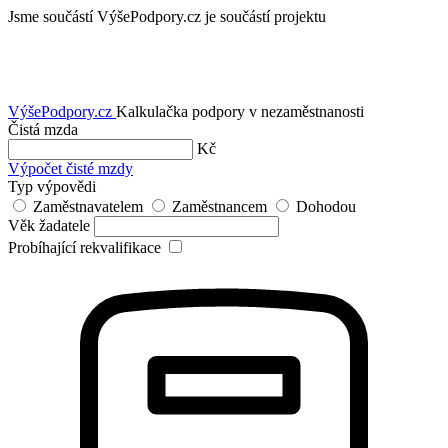
Jsme součástí
VýšePodpory.cz je součástí projektu
VýšePodpory
.cz
Kalkulačka podpory v nezaměstnanosti
Čistá mzda
Kč
Výpočet čisté mzdy
Typ výpovědi
Zaměstnavatelem
Zaměstnancem
Dohodou
Věk žadatele
Probíhající rekvalifikace