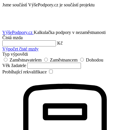
Jsme součástí
VýšePodpory.cz je součástí projektu
VýšePodpory
.cz
Kalkulačka podpory v nezaměstnanosti
Čistá mzda
Kč
Výpočet čisté mzdy
Typ výpovědi
Zaměstnavatelem
Zaměstnancem
Dohodou
Věk žadatele
Probíhající rekvalifikace