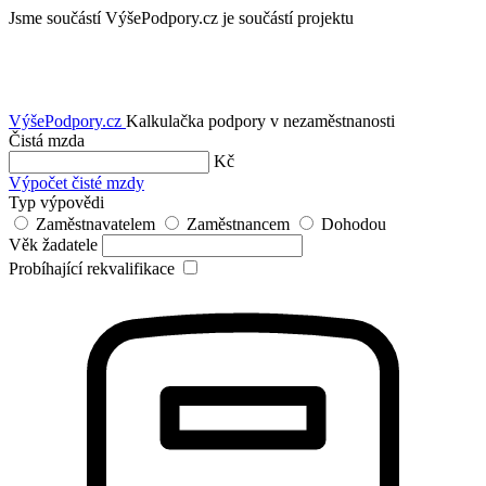
Jsme součástí
VýšePodpory.cz je součástí projektu
VýšePodpory
.cz
Kalkulačka podpory v nezaměstnanosti
Čistá mzda
Kč
Výpočet čisté mzdy
Typ výpovědi
Zaměstnavatelem
Zaměstnancem
Dohodou
Věk žadatele
Probíhající rekvalifikace